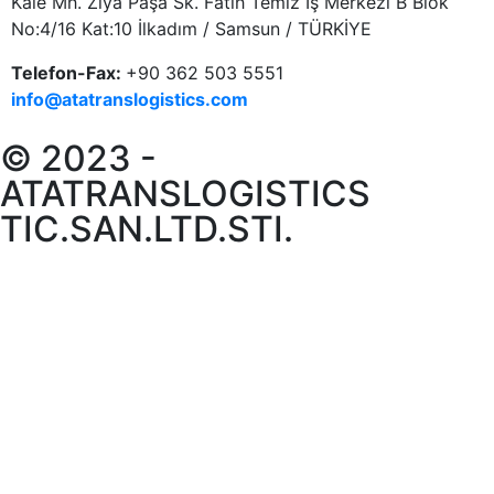
Kale Mh. Ziya Paşa Sk. Fatih Temiz İş Merkezi B Blok
No:4/16 Kat:10 İlkadım / Samsun / TÜRKİYE
Telefon-Fax:
+90 362 503 5551
info@atatranslogistics.com
© 2023 -
ATATRANSLOGISTICS
TIC.SAN.LTD.STI.