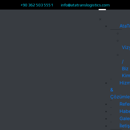
+90 362 503 5551 info@atatranslogistics.com
×
AtaT
Viz
/
Biz
Kim
Hizm
&
Çözümle
Refe
Habe
Gale
İleti